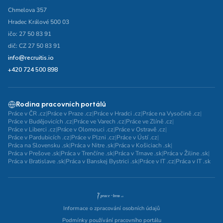
Chmelova 357
Hradec Králové 500 03
ičo: 27 50 83 91
dič: CZ 27 50 83 91
info@recruitis.io
+420 724 500 898
Rodina pracovních portálů
Práce v ČR .cz
|
Práce v Praze .cz
|
Práce v Hradci .cz
|
Práce na Vysočině .cz
|
Práce v Budějovicích .cz
|
Práce ve Varech .cz
|
Práce ve Zlíně .cz
|
Práce v Liberci .cz
|
Práce v Olomouci .cz
|
Práce v Ostravě .cz
|
Práce v Pardubicích .cz
|
Práce v Plzni .cz
|
Práce v Ústí .cz
|
Práca na Slovensku .sk
|
Práca v Nitre .sk
|
Práca v Košiciach .sk
|
Práca v Prešove .sk
|
Práca v Trenčíne .sk
|
Práca v Trnave .sk
|
Práca v Žiline .sk
|
Práca v Bratislave .sk
|
Práca v Banskej Bystrici .sk
|
Práce v IT .cz
|
Práca v IT .sk
Informace o zpracování osobních údajů
Podmínky používání pracovního portálu