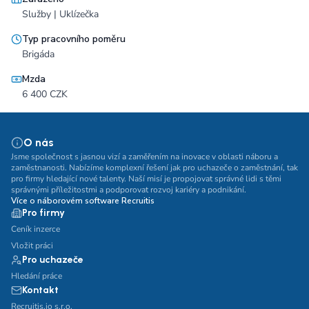
Služby | Uklízečka
Typ pracovního poměru
Brigáda
Mzda
6 400 CZK
O nás
Jsme společnost s jasnou vizí a zaměřením na inovace v oblasti náboru a
zaměstnanosti. Nabízíme komplexní řešení jak pro uchazeče o zaměstnání, tak
pro firmy hledající nové talenty. Naší misí je propojovat správné lidi s těmi
správnými příležitostmi a podporovat rozvoj kariéry a podnikání.
Více o náborovém software Recruitis
Pro firmy
Ceník inzerce
Vložit práci
Pro uchazeče
Hledání práce
Kontakt
Recruitis.io s.r.o.