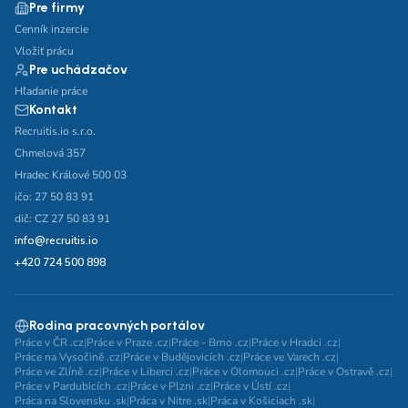
Pre firmy
Cenník inzercie
Vložiť prácu
Pre uchádzačov
Hľadanie práce
Kontakt
Recruitis.io s.r.o.
Chmelová 357
Hradec Králové 500 03
ičo: 27 50 83 91
dič: CZ 27 50 83 91
info@recruitis.io
+420 724 500 898
Rodina pracovných portálov
Práce v ČR .cz
|
Práce v Praze .cz
|
Práce - Brno .cz
|
Práce v Hradci .cz
|
Práce na Vysočině .cz
|
Práce v Budějovicích .cz
|
Práce ve Varech .cz
|
Práce ve Zlíně .cz
|
Práce v Liberci .cz
|
Práce v Olomouci .cz
|
Práce v Ostravě .cz
|
Práce v Pardubicích .cz
|
Práce v Plzni .cz
|
Práce v Ústí .cz
|
Práca na Slovensku .sk
|
Práca v Nitre .sk
|
Práca v Košiciach .sk
|