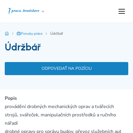
Ponuky práce
Údržbář
Údržbář
ODPOVEDAŤ NA POZÍCIU
Popis
provádění drobných mechanických oprav a tvářecích
strojů, svářeček, manipulačních prostředků a ručního
nářadí
drobné opravy pro správu budov, převoz služebních aut