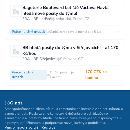
Bageterie Boulevard Letiště Václava Havla
hledá nové posily do týmu!
FRA - BB Letiště
|
Aviatická, Praha, CZ
Práce na plný úvazek
Zatiaľ zareagovalo menej ako 5 ľudí
BB hledá posily do týmu v Siřejovicích! - až 170
Kč/hod
FRA - BB Siřejovice
|
Siřejovice, CZ
170 CZK za
Práce na plný
O túto pozíciu je
úvazek
záujem!
hodinu
O nás
Sme spoločnosť so silnou víziou a zameraním na inovácie v oblasti náboru a
zamestnanosti. Poskytujeme komplexné riešenia pre uchádzačov o
zamestnanie aj pre firmy hľadajúce talent. Naša misia je spojiť správnych ľudí
s pravými príležitosťami a podporovať rozvoj kariéry a podnikania.
Viac o nábore softvéri Recruitis