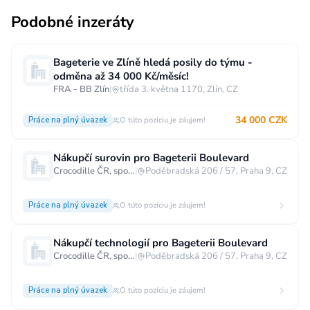
Podobné inzeráty
Bageterie ve Zlíně hledá posily do týmu -
odměna až 34 000 Kč/měsíc!
FRA - BB Zlín
|
třída 3. května 1170, Zlín, CZ
34 000 CZK
Práce na plný úvazek
O túto pozíciu je záujem!
Nákupčí surovin pro Bageterii Boulevard
Crocodille ČR, spol. s r.o.
|
Poděbradská 206 / 57, Praha 9, CZ
Práce na plný úvazek
O túto pozíciu je záujem!
Nákupčí technologií pro Bageterii Boulevard
Crocodille ČR, spol. s r.o.
|
Poděbradská 206 / 57, Praha 9, CZ
Práce na plný úvazek
O túto pozíciu je záujem!