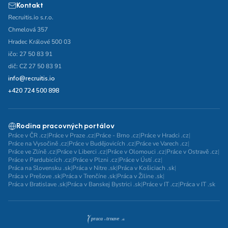
Kontakt
Recruitis.io s.r.o.
Chmelová 357
Hradec Králové 500 03
ičo: 27 50 83 91
dič: CZ 27 50 83 91
info@recruitis.io
+420 724 500 898
Rodina pracovných portálov
Práce v ČR .cz
|
Práce v Praze .cz
|
Práce - Brno .cz
|
Práce v Hradci .cz
|
Práce na Vysočině .cz
|
Práce v Budějovicích .cz
|
Práce ve Varech .cz
|
Práce ve Zlíně .cz
|
Práce v Liberci .cz
|
Práce v Olomouci .cz
|
Práce v Ostravě .cz
|
Práce v Pardubicích .cz
|
Práce v Plzni .cz
|
Práce v Ústí .cz
|
Práca na Slovensku .sk
|
Práca v Nitre .sk
|
Práca v Košiciach .sk
|
Práca v Prešove .sk
|
Práca v Trenčíne .sk
|
Práca v Žiline .sk
|
Práca v Bratislave .sk
|
Práca v Banskej Bystrici .sk
|
Práce v IT .cz
|
Práca v IT .sk