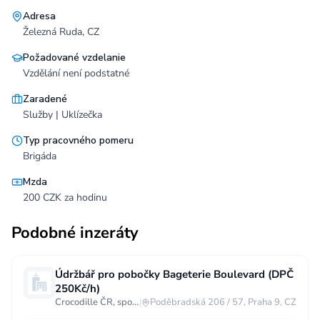
Adresa
Železná Ruda, CZ
Požadované vzdelanie
Vzdělání není podstatné
Zaradené
Služby | Uklízečka
Typ pracovného pomeru
Brigáda
Mzda
200 CZK za hodinu
Podobné inzeráty
Údržbář pro pobočky Bageterie Boulevard (DPČ
250Kč/h)
Crocodille ČR, spol. s r.o.
|
Poděbradská 206 / 57, Praha 9, CZ