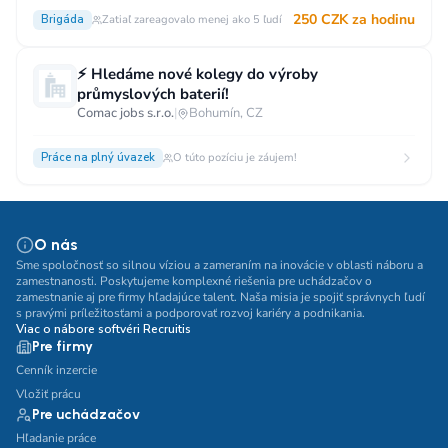
250 CZK za hodinu
Brigáda
Zatiaľ zareagovalo menej ako 5 ľudí
⚡ Hledáme nové kolegy do výroby
průmyslových baterií!
Comac jobs s.r.o.
|
Bohumín, CZ
Práce na plný úvazek
O túto pozíciu je záujem!
O nás
Sme spoločnosť so silnou víziou a zameraním na inovácie v oblasti náboru a
zamestnanosti. Poskytujeme komplexné riešenia pre uchádzačov o
zamestnanie aj pre firmy hľadajúce talent. Naša misia je spojiť správnych ľudí
s pravými príležitosťami a podporovať rozvoj kariéry a podnikania.
Viac o nábore softvéri Recruitis
Pre firmy
Cenník inzercie
Vložiť prácu
Pre uchádzačov
Hľadanie práce