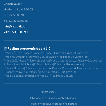
Chmelova 357
Hradec Králové 500 03
ičo: 27 50 83 91
dič: CZ 27 50 83 91
info@recruitis.io
+420 724 500 898
Rodina pracovních portálů
Práce v ČR .cz
|
Práce v Praze .cz
|
Práce - Brno .cz
|
Práce v Hradci .cz
|
Práce na Vysočině .cz
|
Práce v Budějovicích .cz
|
Práce ve Varech .cz
|
Práce ve Zlíně .cz
|
Práce v Liberci .cz
|
Práce v Olomouci .cz
|
Práce v Ostravě .cz
|
Práce v Pardubicích .cz
|
Práce v Ústí .cz
|
Práca na Slovensku .sk
|
Práca v Nitre .sk
|
Práca v Košiciach .sk
|
Práca v Prešove .sk
|
Práca v Trenčíne .sk
|
Práca v Trnave .sk
|
Práca v Žiline .sk
|
Práca v Bratislave .sk
|
Práca v Banskej Bystrici .sk
|
Práce v IT .cz
|
Práca v IT .sk
Informace o zpracování osobních údajů
Podmínky používání pracovního portálu