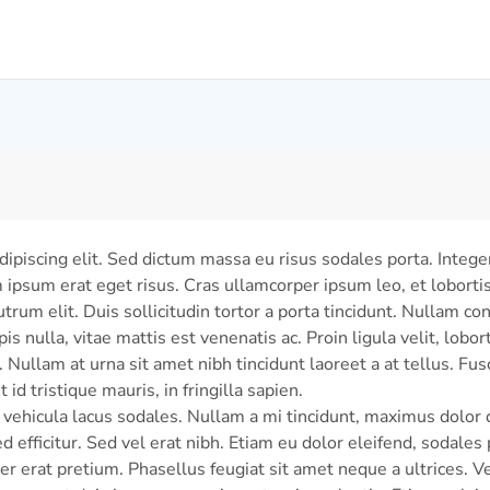
piscing elit. Sed dictum massa eu risus sodales porta. Integer 
psum erat eget risus. Cras ullamcorper ipsum leo, et lobortis s
trum elit. Duis sollicitudin tortor a porta tincidunt. Nullam cons
rpis nulla, vitae mattis est venenatis ac. Proin ligula velit, lo
. Nullam at urna sit amet nibh tincidunt laoreet a at tellus. Fu
id tristique mauris, in fringilla sapien.
 vehicula lacus sodales. Nullam a mi tincidunt, maximus dolor 
ficitur. Sed vel erat nibh. Etiam eu dolor eleifend, sodales 
erat pretium. Phasellus feugiat sit amet neque a ultrices. Ves