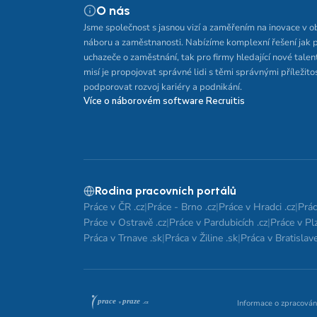
O nás
Jsme společnost s jasnou vizí a zaměřením na inovace v o
náboru a zaměstnanosti. Nabízíme komplexní řešení jak 
uchazeče o zaměstnání, tak pro firmy hledající nové talen
misí je propojovat správné lidi s těmi správnými příležito
podporovat rozvoj kariéry a podnikání.
Více o náborovém software Recruitis
Rodina pracovních portálů
Práce v ČR .cz
|
Práce - Brno .cz
|
Práce v Hradci .cz
|
Prác
Práce v Ostravě .cz
|
Práce v Pardubicích .cz
|
Práce v Plz
Práca v Trnave .sk
|
Práca v Žiline .sk
|
Práca v Bratislave
Informace o zpracován