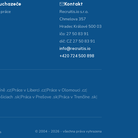
 uchazeče
Kontakt
 práce
Recruitis.io s.r.o.
Chmelova 357
Hradec Králové 500 03
ičo: 27 50 83 91
dič: CZ 27 50 83 91
info@recruitis.io
+420 724 500 898
ně .cz
|
Práce v Liberci .cz
|
Práce v Olomouci .cz
|
šiciach .sk
|
Práca v Prešove .sk
|
Práca v Trenčíne .sk
|
© 2004 - 2026 - všechna práva vyhrazena
s