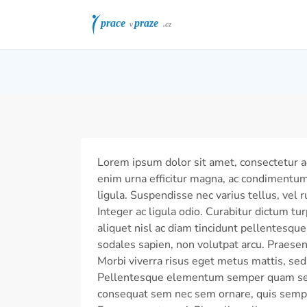
Lorem ipsum dolor sit amet, consectetur adi
enim urna efficitur magna, ac condimentum i
ligula. Suspendisse nec varius tellus, vel ru
Integer ac ligula odio. Curabitur dictum tu
aliquet nisl ac diam tincidunt pellentesque
sodales sapien, non volutpat arcu. Praesent 
Morbi viverra risus eget metus mattis, sed
Pellentesque elementum semper quam sed ef
consequat sem nec sem ornare, quis semper 