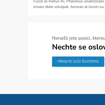
Fusce ac metus mi. Phasellus ullamcorper 
ornare diam volutpat. Aenean at lorem eu m
Nenašli jste pozici, kterou
Nechte se oslov
PŘIDEJTE SVŮJ ŽIVOTOPIS