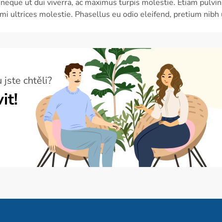
neque ut dui viverra, ac maximus turpis molestie. Etiam pulvin
i ultrices molestie. Phasellus eu odio eleifend, pretium nibh u
 jste chtěli?
it!