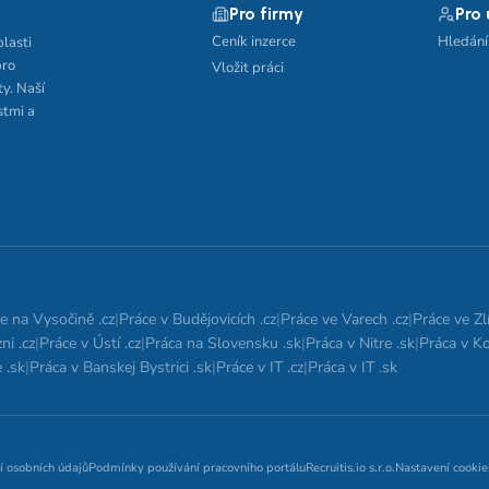
Pro firmy
Pro
Ceník inzerce
Hledání
blasti
pro
Vložit práci
ty. Naší
stmi a
e na Vysočině .cz
|
Práce v Budějovicích .cz
|
Práce ve Varech .cz
|
Práce ve Zlí
ni .cz
|
Práce v Ústí .cz
|
Práca na Slovensku .sk
|
Práca v Nitre .sk
|
Práca v Ko
 .sk
|
Práca v Banskej Bystrici .sk
|
Práce v IT .cz
|
Práca v IT .sk
í osobních údajů
Podmínky používání pracovního portálu
Recruitis.io s.r.o.
Nastavení cookie